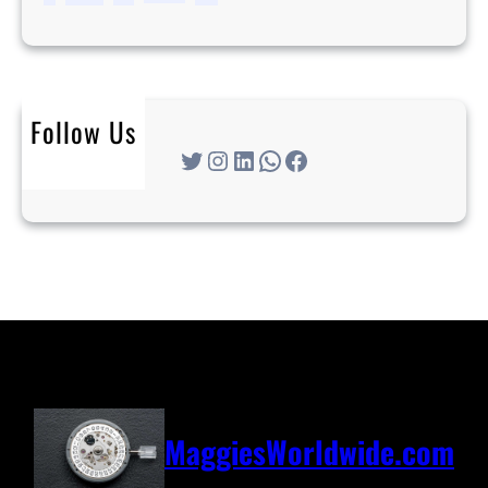
n
s
Follow Us
Twitter
Instagram
LinkedIn
WhatsApp
Facebook
MaggiesWorldwide.com