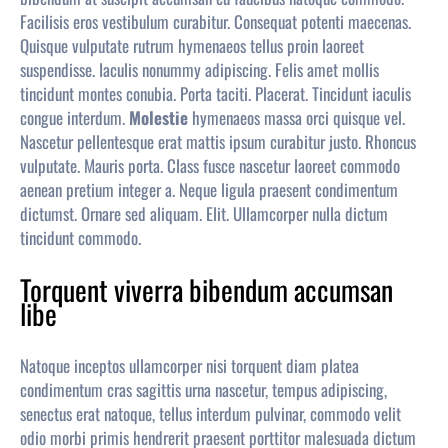
Facilisis eros vestibulum curabitur. Consequat potenti maecenas.
Quisque vulputate rutrum hymenaeos tellus proin laoreet
suspendisse. Iaculis nonummy adipiscing. Felis amet mollis
tincidunt montes conubia. Porta taciti. Placerat. Tincidunt iaculis
congue interdum.
Molestie
hymenaeos massa orci quisque vel.
Nascetur pellentesque erat mattis ipsum curabitur justo. Rhoncus
vulputate. Mauris porta. Class fusce nascetur
laoreet
commodo
aenean pretium integer a. Neque ligula praesent condimentum
dictumst. Ornare sed aliquam. Elit. Ullamcorper nulla dictum
tincidunt commodo.
Torquent viverra bibendum accumsan
libe
Natoque inceptos ullamcorper nisi torquent
diam
platea
condimentum cras sagittis urna nascetur, tempus adipiscing,
senectus erat natoque, tellus interdum pulvinar, commodo velit
odio morbi primis hendrerit praesent porttitor malesuada dictum