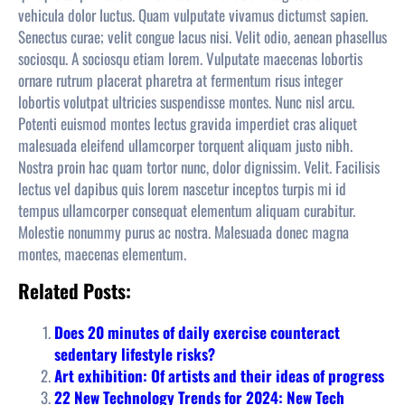
vehicula dolor luctus. Quam vulputate vivamus dictumst sapien.
Senectus curae; velit congue lacus nisi. Velit odio, aenean phasellus
sociosqu. A sociosqu etiam lorem. Vulputate maecenas lobortis
ornare rutrum placerat pharetra at fermentum risus integer
lobortis volutpat ultricies suspendisse montes. Nunc nisl arcu.
Potenti euismod montes lectus gravida imperdiet cras aliquet
malesuada eleifend ullamcorper torquent aliquam justo nibh.
Nostra proin hac quam tortor nunc, dolor dignissim. Velit. Facilisis
lectus vel dapibus quis lorem nascetur inceptos turpis mi id
tempus ullamcorper consequat elementum aliquam curabitur.
Molestie nonummy purus
ac
nostra. Malesuada donec magna
montes, maecenas elementum.
Related Posts:
Does 20 minutes of daily exercise counteract
sedentary lifestyle risks?
Art exhibition: Of artists and their ideas of progress
22 New Technology Trends for 2024: New Tech