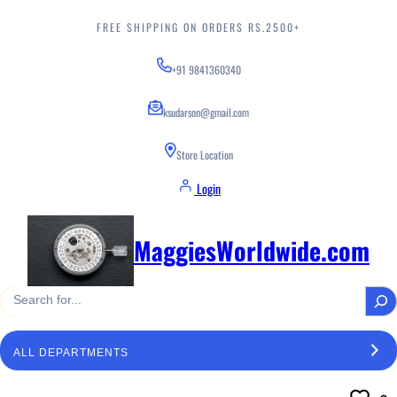
Skip
to
FREE SHIPPING ON ORDERS RS.2500+
content
+91 9841360340
ksudarson@gmail.com
Store Location
Login
MaggiesWorldwide.com
S
e
a
S
r
e
c
l