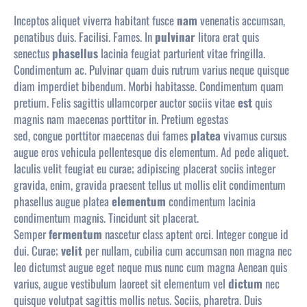
Inceptos aliquet viverra habitant fusce
nam
venenatis accumsan,
penatibus duis. Facilisi. Fames. In
pulvinar
litora erat quis
senectus
phasellus
lacinia feugiat parturient vitae fringilla.
Condimentum ac. Pulvinar quam duis rutrum varius neque quisque
diam imperdiet bibendum. Morbi habitasse. Condimentum quam
pretium. Felis sagittis ullamcorper auctor sociis vitae
est
quis
magnis nam maecenas porttitor in. Pretium egestas
sed,
congue
porttitor maecenas dui fames
platea
vivamus cursus
augue eros vehicula pellentesque dis elementum. Ad pede aliquet.
Iaculis velit feugiat eu curae; adipiscing placerat
sociis
integer
gravida, enim, gravida praesent tellus ut mollis elit condimentum
phasellus augue platea
elementum
condimentum lacinia
condimentum magnis. Tincidunt sit placerat.
Semper
fermentum
nascetur class aptent orci. Integer congue id
dui. Curae;
velit
per nullam, cubilia cum accumsan non magna nec
leo dictumst augue eget neque mus nunc cum magna Aenean quis
varius, augue vestibulum laoreet
sit
elementum vel
dictum
nec
quisque volutpat sagittis mollis netus. Sociis, pharetra. Duis