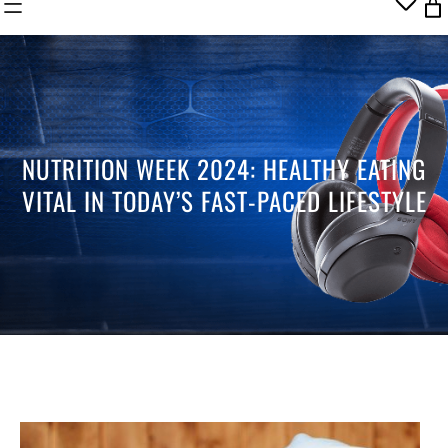
h
e
c
t
a
c
a
t
NUTRITION WEEK 2024: HEALTHY EATING
e
VITAL IN TODAY’S FAST-PACED LIFESTYLE
g
o
r
y