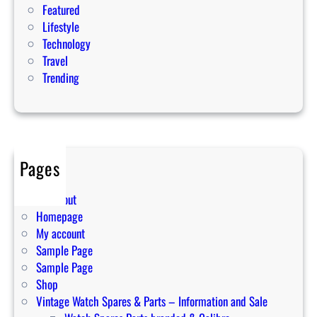
4
Featured
A
Lifestyle
c
Technology
t
Travel
i
Trending
v
i
t
i
e
Pages
s
Cart
A
Checkout
c
Homepage
r
My account
o
Sample Page
s
Sample Page
s
Shop
I
Vintage Watch Spares & Parts – Information and Sale
n