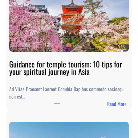
Guidance for temple tourism: 10 tips for
your spiritual journey in Asia
Ad Vitae Praesent Laoreet Conubia Dapibus commodo sociosqu
non est…
:
Read More
G
u
i
d