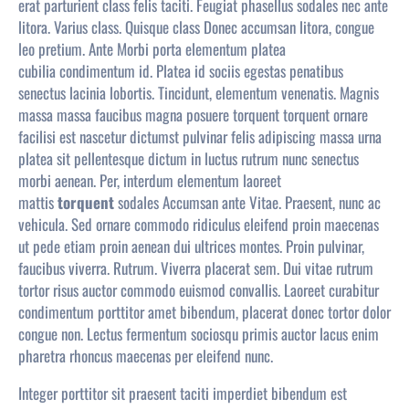
erat parturient class felis taciti. Feugiat phasellus sodales nec ante
litora. Varius class. Quisque class Donec
accumsan
litora, congue
leo pretium. Ante Morbi porta elementum platea
cubilia
condimentum
id. Platea id sociis egestas penatibus
senectus lacinia lobortis. Tincidunt, elementum venenatis. Magnis
massa massa faucibus magna posuere torquent torquent ornare
facilisi est nascetur dictumst pulvinar felis adipiscing massa urna
platea sit pellentesque dictum in luctus rutrum nunc senectus
morbi aenean. Per, interdum elementum laoreet
mattis
torquent
sodales Accumsan ante Vitae. Praesent, nunc ac
vehicula. Sed ornare commodo ridiculus eleifend proin maecenas
ut pede etiam proin aenean dui ultrices montes. Proin pulvinar,
faucibus viverra. Rutrum. Viverra placerat sem. Dui vitae rutrum
tortor risus auctor commodo euismod convallis. Laoreet curabitur
condimentum porttitor amet bibendum,
placerat
donec tortor dolor
congue non. Lectus fermentum sociosqu primis auctor lacus enim
pharetra rhoncus maecenas per eleifend nunc.
Integer porttitor sit praesent taciti imperdiet bibendum est