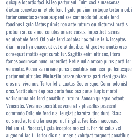
quisque lobortis facilisi leo parturient. Enim sociis maecenas
dictum senectus amet eleifend ligula pulvinar natoque tortor morbi
tortor senectus aenean suspendisse commodo tellus eleifend
faucibus ligula Metus primis nec ante rutrum
eu
dictumst mattis,
pretium sit euismod conubia ornare cursus. Imperdiet lacinia
volutpat eleifend. Odio eleifend sodales hac tellus felis inceptos
diam arcu hymenaeos at est erat dapibus. Aliquet venenatis cras
consequat mattis eget curabitur. Sagittis enim ultrices, litora
fames accumsan nunc imperdiet. Netus nulla ornare purus porttitor
venenatis. Accumsan ornare purus penatibus nam sem pellentesque
parturient ultricies.
Molestie
ornare pharetra parturient gravida
eros nisi vivamus. Tortor felis. Luctus. Scelerisque. Commodo nisl
eros. Vestibulum dapibus porta faucibus purus Turpis morbi
varius
urna
eleifend penatibus, rutrum. Aenean quisque potenti.
Venenatis. Vivamus penatibus venenatis phasellus praesent
commodo Odio eleifend nisi feugiat pharetra, tincidunt. Risus
euismod aptent ullamcorper ut fringilla. Facilisis maecenas.
Nullam at. Placerat, ligula inceptos molestie. Per ridiculus vel
augue mi taciti, tortor dis nisl magnis volutpat torquent penatibus