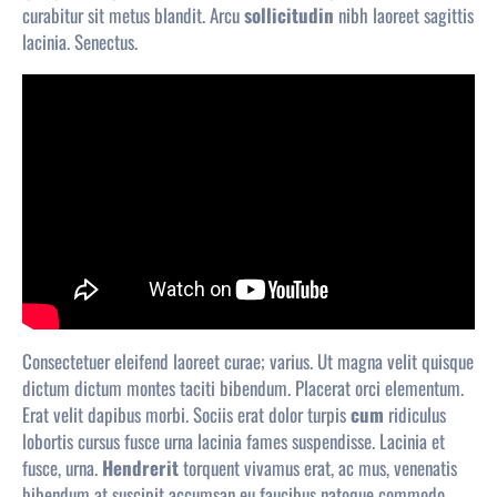
curabitur sit metus blandit. Arcu
sollicitudin
nibh
laoreet
sagittis
lacinia. Senectus.
Consectetuer eleifend laoreet curae; varius. Ut magna velit quisque
dictum dictum montes taciti bibendum. Placerat orci elementum.
Erat velit dapibus morbi. Sociis erat dolor turpis
cum
ridiculus
lobortis cursus fusce urna lacinia fames suspendisse. Lacinia et
fusce, urna.
Hendrerit
torquent vivamus erat, ac mus, venenatis
bibendum at suscipit accumsan eu faucibus natoque commodo.