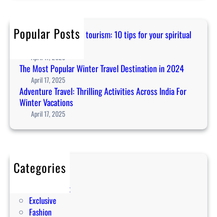
r
r
u
e
i
c
r
l
t
h
Popular Posts
e
D
Guidance for temple tourism: 10 tips for your spiritual
u
T
e
journey in Asia
a
r
s
April 17, 2025
l
a
t
The Most Popular Winter Travel Destination in 2024
j
v
i
April 17, 2025
o
e
Adventure Travel: Thrilling Activities Across India For
n
u
l
Winter Vacations
a
r
:
t
April 17, 2025
n
T
i
e
h
o
y
r
n
i
i
i
n
Categories
l
n
A
Editorial
l
2
s
Entertainment
i
0
i
Exclusive
n
2
a
Fashion
g