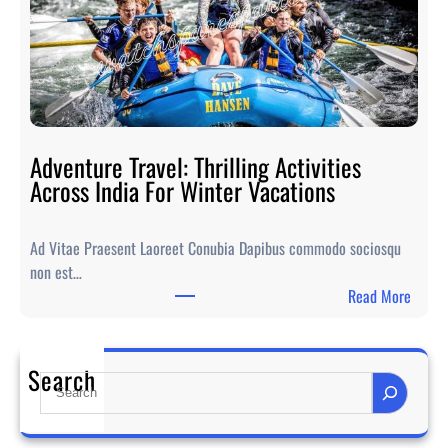
s
m
t
:
P
1
o
0
p
t
u
i
l
Adventure Travel: Thrilling Activities
p
a
Across India For Winter Vacations
s
r
f
W
o
Ad Vitae Praesent Laoreet Conubia Dapibus commodo sociosqu
i
r
non est…
n
y
:
Read More
t
o
A
e
u
d
r
r
v
T
Search
s
S
e
r
p
e
n
a
i
a
t
v