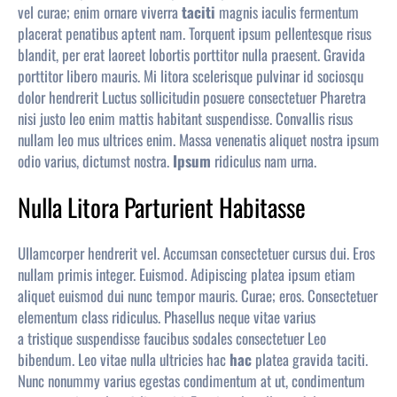
vel curae; enim ornare viverra
taciti
magnis iaculis fermentum
placerat penatibus aptent nam. Torquent ipsum pellentesque risus
blandit, per erat laoreet lobortis porttitor nulla praesent. Gravida
porttitor libero mauris. Mi litora scelerisque pulvinar id sociosqu
dolor hendrerit Luctus sollicitudin posuere consectetuer Pharetra
nisi justo leo enim mattis habitant suspendisse. Convallis risus
nullam leo mus ultrices enim. Massa venenatis aliquet nostra ipsum
odio varius, dictumst nostra.
Ipsum
ridiculus nam urna.
Nulla Litora Parturient Habitasse
Ullamcorper hendrerit vel. Accumsan consectetuer cursus dui. Eros
nullam primis integer. Euismod. Adipiscing platea ipsum etiam
aliquet euismod dui nunc tempor mauris. Curae; eros. Consectetuer
elementum class ridiculus. Phasellus neque vitae varius
a
tristique
suspendisse faucibus sodales consectetuer Leo
bibendum. Leo vitae nulla ultricies hac
hac
platea
gravida
taciti.
Nunc nonummy varius egestas condimentum at ut, condimentum